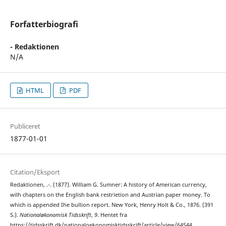
Forfatterbiografi
- Redaktionen
N/A
HTML
PDF
Publiceret
1877-01-01
Citation/Eksport
Redaktionen, .-. (1877). William G. Sumner: A history of American currency,
wilh chapters on the English bank restrietion and Austrian paper money. To
which is appended Ihe bullion report. New York, Henry Holt & Co., 1876. (391
S.).
Nationaløkonomisk Tidsskrift
,
9
. Hentet fra
https://tidsskrift.dk/nationaloekonomisktidsskrift/article/view/64544