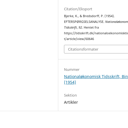
Citation/Eksport
Bjerke, K., & Bredsdorff, P. (1954).
EFTERSPØRGSELSANALYSE.
Nationaløkonom
Tidsskrift
,
92
. Hentet fra
https://tidsskrift.dk/nationaloekonomiskti
t/article/view/60646
Citationsformater
Nummer
Nationaløkonomisk Tidsskrift, Bi
(1954)
Sektion
Artikler