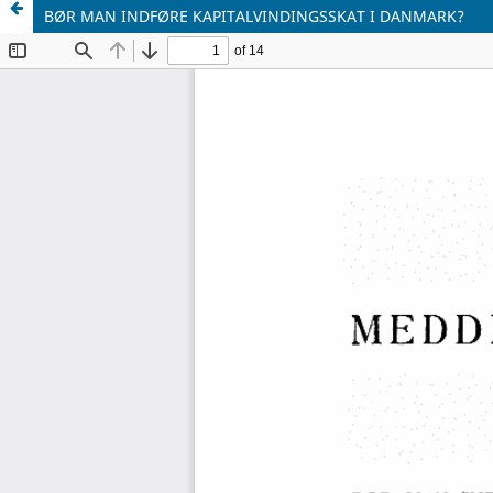
BØR MAN INDFØRE KAPITALVINDINGSSKAT I DANMARK?