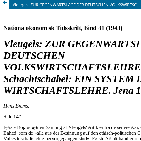
Vleugels: ZUR GEGENWARTSLAGE DER DEUTSCHEN VOLKSWIRTSCHAFTSLEHRE. 1939. 148 S Schachtschabel: EIN SYSTEM DER WIRTSCHAFTSLEHRE. Jena 1940. 108 S.