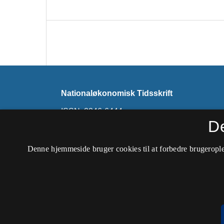
Nationaløkonomisk Tidsskrift
ISSN: 2246-6444
D
Tidsskriftet udkommer ikke længere på denne 
findes på
Nationaløkonomisk Tidsskrift (hos 
Denne hjemmeside bruger cookies til at forbedre brugerople
Forening)
.
Tilgængelighedserklæring