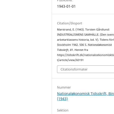
1943-01-01
Citation/Eksport
Marstrand, E. (1943). Torsten Gårdlund:
INDUSTRIALISMENS SAMHÄLLE. (Den sven
arbetarklassens historia, bd. V). Tidens för
Stockholm 1942. 506 S.
Nationaløkonomisk
Tidsskrift
,
81
. Hentet fra
https://tidsskrift.dk/nationaloekonomiskti
t/article/view/60191
Citationsformater
Nummer
Nationaløkonomisk Tidsskrift, Bi
(1943)
Sektion