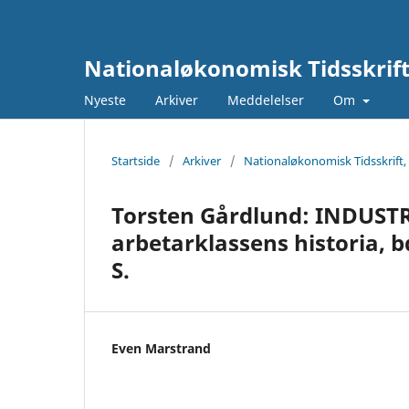
Nationaløkonomisk Tidsskrif
Nyeste
Arkiver
Meddelelser
Om
Startside
/
Arkiver
/
Nationaløkonomisk Tidsskrift,
Torsten Gårdlund: INDUST
arbetarklassens historia, b
S.
Even Marstrand