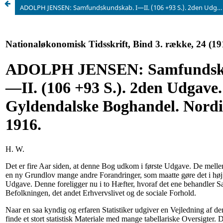
ADOLPH JENSEN: Samfundskundskab. I—II. (106 +93 S.). 2den Udgave. Gyldendalske Boghandel. Nordisk Forlag. 1916.