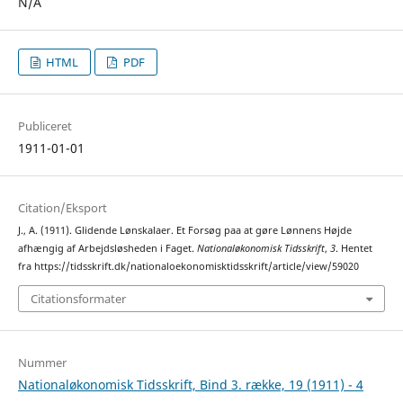
N/A
HTML
PDF
Publiceret
1911-01-01
Citation/Eksport
J., A. (1911). Glidende Lønskalaer. Et Forsøg paa at gøre Lønnens Højde
afhængig af Arbejdsløsheden i Faget.
Nationaløkonomisk Tidsskrift
,
3
. Hentet
fra https://tidsskrift.dk/nationaloekonomisktidsskrift/article/view/59020
Citationsformater
Nummer
Nationaløkonomisk Tidsskrift, Bind 3. række, 19 (1911) - 4