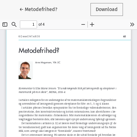
Tilbage til artikeldetaljer
←
Metodefrihed?
Download