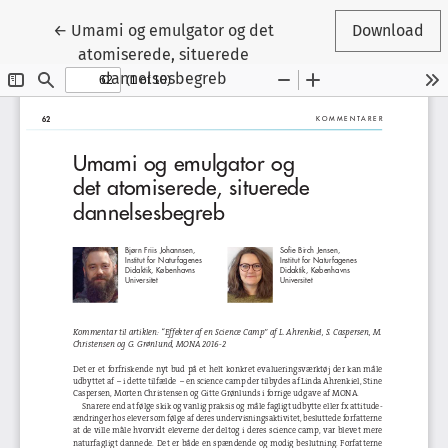
Tilbage til artikeldetaljer
←
Umami og emulgator og det
Download
atomiserede, situerede
dannelsesbegreb