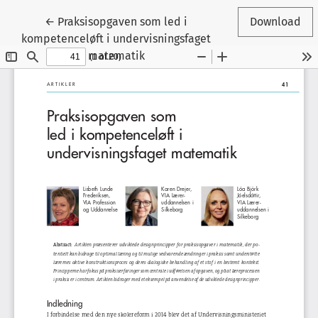
Tilbage til artikeldetaljer
←
Praksisopgaven som led i
Download
kompetenceløft i undervisningsfaget
matematik