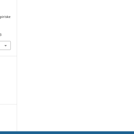
piriske
3