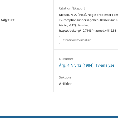
Citation/Eksport
Nielsen, N. A. (1984). Nogle problemer i em
rsøgelser
TV-receptionsundersøgelser.
Massekultur &
Medier
,
4
(12), 14 sider.
https://doi.org/10.7146/masmed.v4i12.511
Citationsformater
Nummer
Årg. 4 Nr. 12 (1984): Tv-analyse
Sektion
Artikler