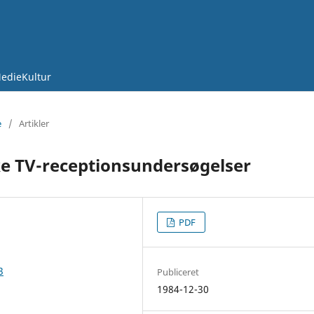
edieKultur
e
/
Artikler
ke TV-receptionsundersøgelser
PDF
3
Publiceret
1984-12-30