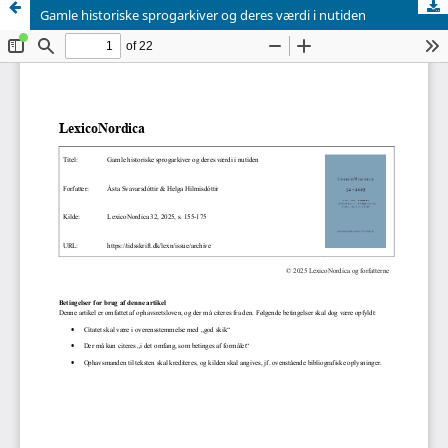
Gamle historiske sprogarkiver og deres værdi i nutiden