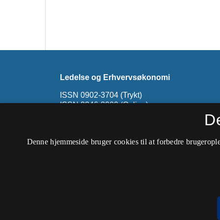
Ledelse og Erhvervsøkonomi
ISSN 0902-3704 (Trykt)
ISSN 2246-3909 (Online)
D
Tidsskriftet er ophørt. På denne side findes u
Udgivelser fra 1999 til 2012 kan findes på
Led
Denne hjemmeside bruger cookies til at forbedre brugerople
hos CBS Open Journals
.
Tilgængelighedserklæring