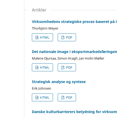
Artikler
Virksomhedens strategiske proces baseret på i
Thorbjörn Meyer
HTML
PDF
Det nationale image i eksportmarkedsføringen
Malene Djursaa, Simon Kragh, Jan Holm Møller
HTML
PDF
Strategisk analyse og syntese
Erik Johnsen
HTML
PDF
Danske kulturbarrierers betydning for virkso