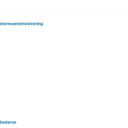
nteressentinvolvering
mhederne