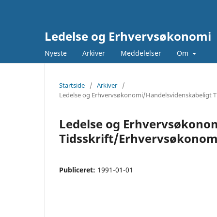
Ledelse og Erhvervsøkonomi
Nyeste
Arkiver
Meddelelser
Om
Startside
/
Arkiver
/
Ledelse og Erhvervsøkonomi/Handelsvidenskabeligt Tids
Ledelse og Erhvervsøkono
Tidsskrift/Erhvervsøkonomis
Publiceret:
1991-01-01