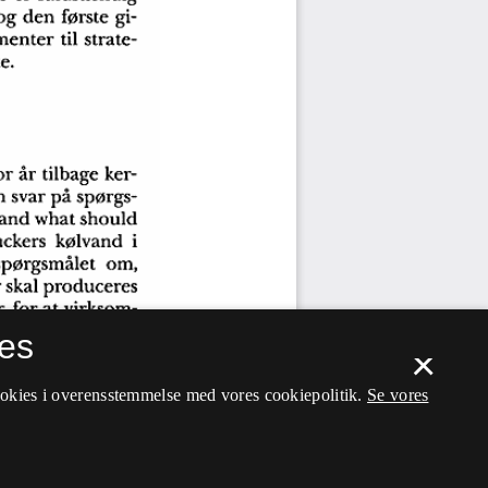
es
×
ookies i overensstemmelse med vores cookiepolitik.
Se vores