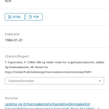
N/A
HTML
PDF
Publiceret
1984-01-01
Citation/Eksport
T. Ingvordsen, P. (1984). Mål og midler inden for organisationsteorien.
Ledelse
Og Erhvervsøkonomi
,
48
. Hentet fra
https://tidsskrift.dk/ledelseogerhvervsoekonomi/article/view/35091
Citationsformater
Nummer
Ledelse og Erhvervsøkonomi/Handelsvidenskabeligt
Tidsskrift/Erhvervsøkonomisk Tidsskrift, Bind 48 (1984) - 1