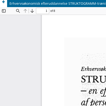
Erhvervsøkonomisk efteruddannelse STRUKTOGRAMM-træning —