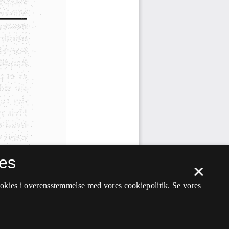
es
×
ookies i overensstemmelse med vores cookiepolitik.
Se vores