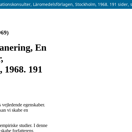
tionskonsulter, Läromedelsförlagen, Stockholm, 1968. 191 sider, sv