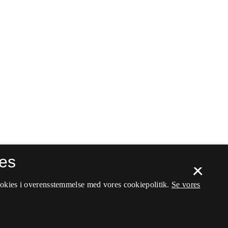
es
×
ookies i overensstemmelse med vores cookiepolitik.
Se vores