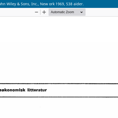
n Wiley & Sons, Inc., New ork 1969, 538 aider.