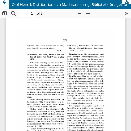
Olof Henell, Distribution och Marknadsforing, Biblioteksförlaget, Stockholm, 1968. 331 sider.