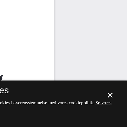
es
×
ookies i overensstemmelse med vores cookiepolitik.
Se vores