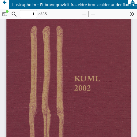
Lustrupholm – Et brandgravfelt fra ældre bronzealder under flad mark