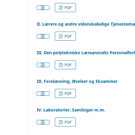
PDF
II. Lærere og andre videnskabelige Tjeneste
PDF
III. Den polytekniske Læreanstalts Personalfor
PDF
III. Forelæsning, Øvelser og Eksaminer
PDF
IV. Laboratorier, Samlinger m.m.
PDF