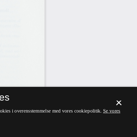
es
×
ookies i overensstemmelse med vores cookiepolitik.
Se vores