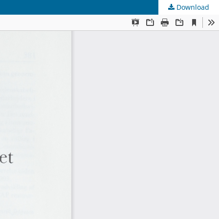
Download