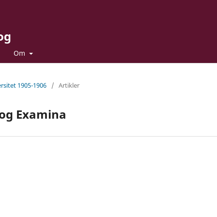
og
Om
rsitet 1905-1906
/
Artikler
r og Examina