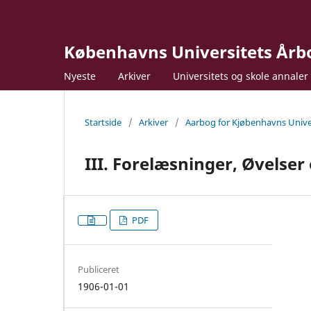
Københavns Universitets Årb
Nyeste
Arkiver
Universitets og skole annaler
Startside
/
Arkiver
/
Aarbog for Kjøbenhavns Unive
III. Forelæsninger, Øvelse
PDF
Publiceret
1906-01-01