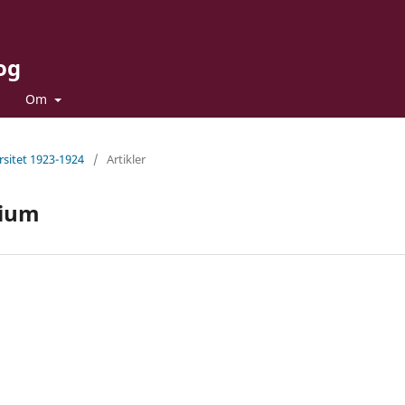
og
Om
sitet 1923-1924
/
Artikler
gium