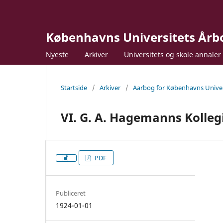
Københavns Universitets Årb
Nyeste
Arkiver
Universitets og skole annaler
Startside
/
Arkiver
/
Aarbog for Københavns Univer
VI. G. A. Hagemanns Kolle
PDF
Publiceret
1924-01-01