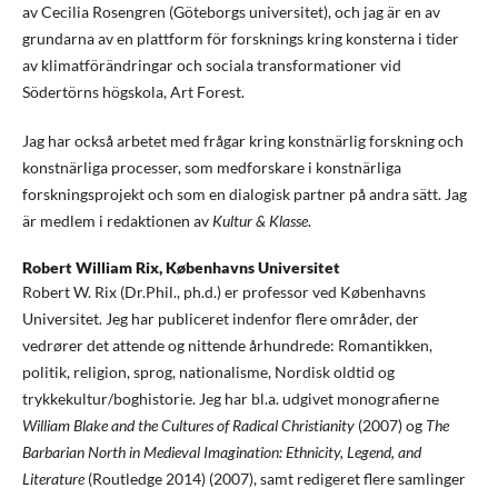
av Cecilia Rosengren (Göteborgs universitet), och jag är en av
grundarna av en plattform för forsknings kring konsterna i tider
av klimatförändringar och sociala transformationer vid
Södertörns högskola, Art Forest.
Jag har också arbetet med frågar kring konstnärlig forskning och
konstnärliga processer, som medforskare i konstnärliga
forskningsprojekt och som en dialogisk partner på andra sätt. Jag
är medlem i redaktionen av
Kultur & Klasse
.
Robert William Rix,
Københavns Universitet
Robert W. Rix (Dr.Phil., ph.d.) er professor ved Københavns
Universitet. Jeg har publiceret indenfor flere områder, der
vedrører det attende og nittende århundrede: Romantikken,
politik, religion, sprog, nationalisme, Nordisk oldtid og
trykkekultur/boghistorie. Jeg har bl.a. udgivet monografierne
William Blake and the Cultures of Radical Christianity
(2007) og
The
Barbarian North in Medieval Imagination: Ethnicity, Legend, and
Literature
(Routledge 2014) (2007), samt redigeret flere samlinger