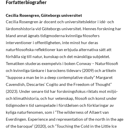
Forfatterbiografier
Cecilia Rosengren,
Göteborgs universitet
Cecilia Rosengren är docent och universitetslektor i idé- och
lärdomshistoria vid Göteborgs universitet. Hennes forskning har
bland annat ägnats tidigmoderna kvinnliga filosofers
interventioner i offentligheten, inte minst hur deras
naturfilosofiska reflektioner kan erbjuda alternativa sätt att
förhålla sig till natur, kunskap och det mänskliga subjektet.
Tematiken studeras exempelvis i boken Conway – Naturfilosofi
och kvinnliga tänkare i barockens tidevarv (2009) och artikeln
“Suppose a man be in a deep contemplative study” Margaret
Cavendish, Descartes’ Cogito and the Freedom of Thought”
(2023). Under senare tid har forskningsfokus riktats mot miljö-
och klimathistoria, och hur vetenskap, filosofi och konst under
tidigmodern tid samspelade i förståelsen och förklaringar av
kyliga naturfenomen, som i “The wilderness of Allaert van
Everdingen. Experience and representation of the north in the age
of the baroque” (2020), och “Touching the Cold in the Little Ice