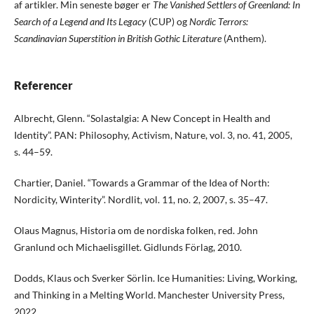
af artikler. Min seneste bøger er
The Vanished Settlers of Greenland: In
Search of a Legend and Its Legacy
(CUP) og
Nordic Terrors:
Scandinavian Superstition in British Gothic Literature
(Anthem).
Referencer
Albrecht, Glenn. “Solastalgia: A New Concept in Health and
Identity”. PAN: Philosophy, Activism, Nature, vol. 3, no. 41, 2005,
s. 44–59.
Chartier, Daniel. “Towards a Grammar of the Idea of North:
Nordicity, Winterity”. Nordlit, vol. 11, no. 2, 2007, s. 35–47.
Olaus Magnus, Historia om de nordiska folken, red. John
Granlund och Michaelisgillet. Gidlunds Förlag, 2010.
Dodds, Klaus och Sverker Sörlin. Ice Humanities: Living, Working,
and Thinking in a Melting World. Manchester University Press,
2022.