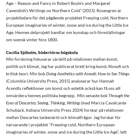
Age – Reason and Fancy in Robert Boyle’s and Margaret
Cavendish’s Writings on Northern Cold” (2023). Rosengren är
projektledare för det pågående projektet Freezing cold, Northern
European imaginaries of winter, snow and ice during the Little Ice
Age. Hennes delprojekt handlar om kunskap och föreställningar
om svensk vinter före 1800.
Cecilia Sjöholm,
Södertörns högskola
Min forskning fokuserar särskilt på relationen mellan konst,
politik och klimat. Jag har publicerat brett kring konst, filosofi och
kritisk teori. Min bok
Doing Aesthetics with Arendt; How to See Things
(Columbia University Press, 2015) analyserar hur Hannah
Arendts reflektioner om konst och estetik också kan få oss att
omvärdera hennes politiska begrepp. Min senaste bok
Through the
Eyes of Descartes; Seeing, Thinking, Writing
(med Marcia Cavalcante
Schuback, Indiana University Press 2024) forskar på relationen
mellan Descartes tankevärld och klimatfrågor. Jag forskar för
närvarande i projektet "Freezing cold, Northern European
imaginaries of winter, snow and ice during the Little Ice Age", lett