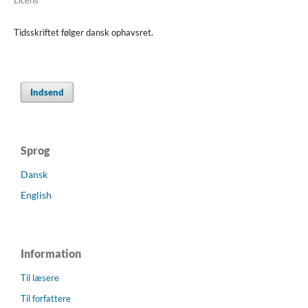
Licens
Tidsskriftet følger dansk ophavsret.
Indsend
Sprog
Dansk
English
Information
Til læsere
Til forfattere