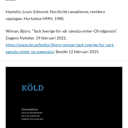
Hamelin, Louis-Edmond. Nordicité canadienne, revidera
upplagan. Hurtubise HMH, 1980.
Wiman, Björn. “Tack Sverige för vår sämsta vinter-OS någonsin”.
Dagens Nyheter, 19 februari 2022,
https://www.dn.se/kultur/bjorn-wiman-tack-sverige-for-vart-
samsta-vinter-os-nagonsin/
. Besökt 12 februari 2025.