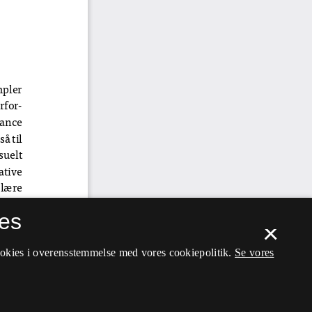
es
×
ookies i overensstemmelse med vores cookiepolitik.
Se vores