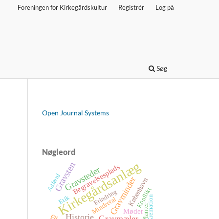
Foreningen for Kirkegårdskultur
Registrér
Log på
Søg
Open Journal Systems
Nøgleord
Kirkegårdsanlæg
Gravsten
Begravelsesplads
Gravsteder
Adfærd
Gravminder
København
Konflikt
Erindring
Kremation
Etik
Mindretal
Planter
Møder
Historie
Gravmæler