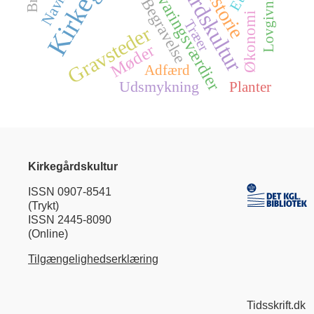
Kirkegårdskultur
Bevaringsværdier
Historie
Lovgivning
Begravelse
Økonomi
Træer
Gravsteder
Møder
Adfærd
Udsmykning
Planter
Kirkegårdskultur
ISSN 0907-8541
(Trykt)
ISSN 2445-8090
(Online)
Tilgængelighedserklæring