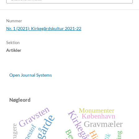
Nummer
Nr. 1 (2021): Kirkegårdskultur 2021-22
Sektion
Artikler
Open Journal Systems
Nøgleord
Gravsten
Monumenter
Kirkegårde
København
Gravmæler
Navnestof
Brugere
Etik