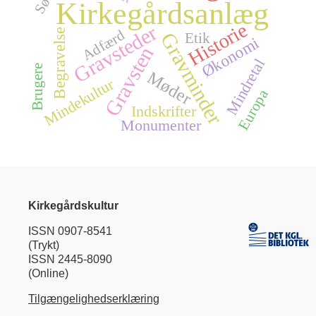
Kirkegårdsanlæg
Historie
Gravsteder
Adfærd
Begravelse
Gravminder
Etik
Økonomi
Gravsten
Mindretal
Brugere
Møder
Mindekultur
Europa
Indskrifter
Monumenter
Kirkegårdskultur
ISSN 0907-8541
(Trykt)
ISSN 2445-8090
(Online)
Tilgængelighedserklæring