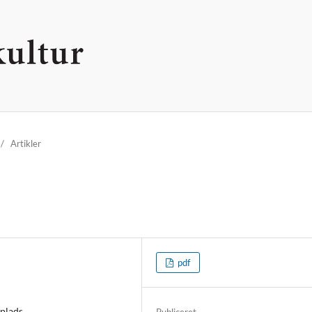
/
Artikler
pdf
splads
Publiceret