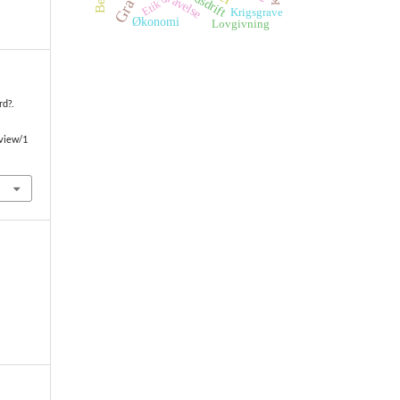
Begravelse
Etik
Krigsgrave
Økonomi
Lovgivning
rd?.
/view/1