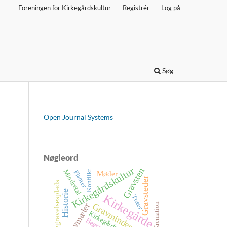
Foreningen for Kirkegårdskultur
Registrér
Log på
Søg
Open Journal Systems
Nøgleord
Kirkegårdskultur
Gravsten
Mindretal
Konflikt
Planter
Møder
Gravsteder
Begravelsesplads
Historie
Kirkegårde
Træer
Gravmæler
Kremation
Gravminder
Kirkegårdsdrift