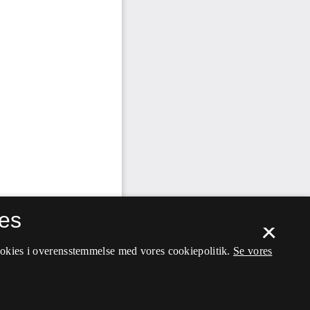
es
×
ookies i overensstemmelse med vores cookiepolitik.
Se vores