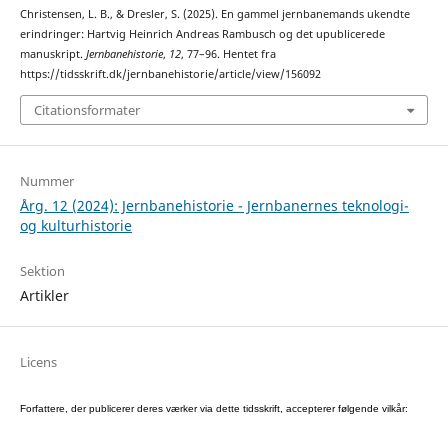
Christensen, L. B., & Dresler, S. (2025). En gammel jernbanemands ukendte
erindringer: Hartvig Heinrich Andreas Rambusch og det upublicerede
manuskript.
Jernbanehistorie
,
12
, 77–96. Hentet fra
https://tidsskrift.dk/jernbanehistorie/article/view/156092
Citationsformater
Nummer
Årg. 12 (2024): Jernbanehistorie - Jernbanernes teknologi-
og kulturhistorie
Sektion
Artikler
Licens
Forfattere, der publicerer deres værker via dette tidsskrift, accepterer følgende vilkår: