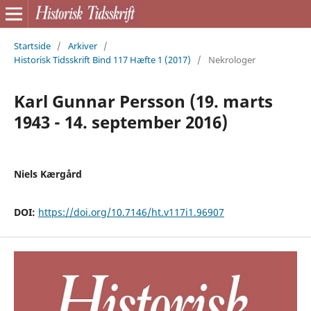
Startside
/
Arkiver
/
Historisk Tidsskrift Bind 117 Hæfte 1 (2017)
/
Nekrologer
Karl Gunnar Persson (19. marts
1943 - 14. september 2016)
Niels Kærgård
DOI:
https://doi.org/10.7146/ht.v117i1.96907