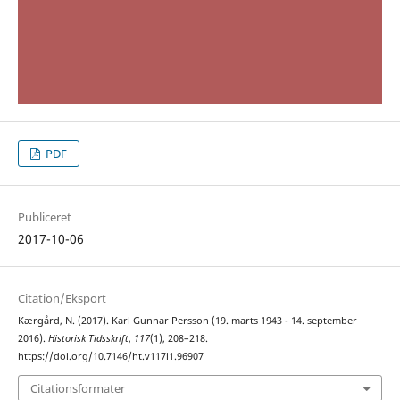
PDF
Publiceret
2017-10-06
Citation/Eksport
Kærgård, N. (2017). Karl Gunnar Persson (19. marts 1943 - 14. september
2016).
Historisk Tidsskrift
,
117
(1), 208–218.
https://doi.org/10.7146/ht.v117i1.96907
Citationsformater