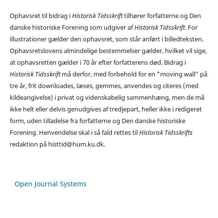
Ophavsret til bidrag i
Historisk Tidsskrift
tilhører forfatterne og Den
danske historiske Forening som udgiver af
Historisk Tidsskrift
. For
illustrationer gælder den ophavsret, som står anført i billedteksten.
Ophavsretslovens almindelige bestemmelser gælder, hvilket vil sige,
at ophavsretten gælder i 70 år efter forfatterens død. Bidrag i
Historisk Tidsskrift
må derfor, med forbehold for en ”moving wall” på
tre år, frit downloades, læses, gemmes, anvendes og citeres (med
kildeangivelse) i privat og videnskabelig sammenhæng, men de må
ikke helt eller delvis genudgives af tredjepart, heller ikke i redigeret
form, uden tilladelse fra forfatterne og Den danske historiske
Forening. Henvendelse skal i så fald rettes til
Historisk Tidsskrifts
redaktion på histtid@hum.ku.dk.
Open Journal Systems