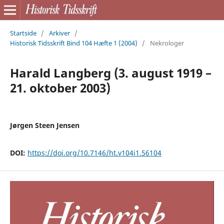
Startside
/
Arkiver
/
Historisk Tidsskrift Bind 104 Hæfte 1 (2004)
/
Nekrologer
Harald Langberg (3. august 1919 –
21. oktober 2003)
Jørgen Steen Jensen
DOI:
https://doi.org/10.7146/ht.v104i1.56104