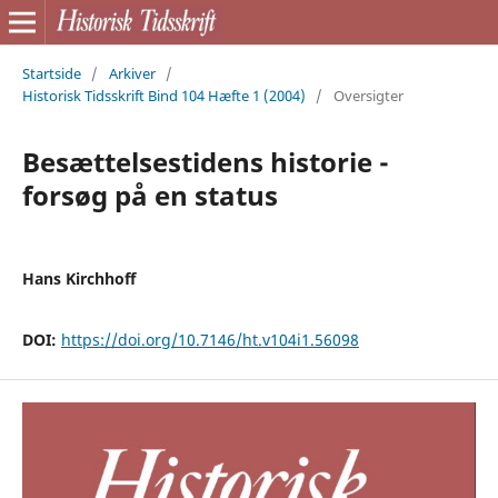
Startside
/
Arkiver
/
Historisk Tidsskrift Bind 104 Hæfte 1 (2004)
/
Oversigter
Besættelsestidens historie -
forsøg på en status
Hans Kirchhoff
DOI:
https://doi.org/10.7146/ht.v104i1.56098