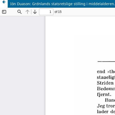
Ión Duason: Grdnlands statsretslige stilling i middelalderen