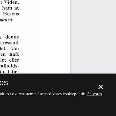
es
×
ookies i overensstemmelse med vores cookiepolitik.
Se vores