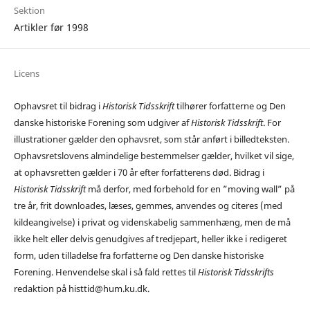
Sektion
Artikler før 1998
Licens
Ophavsret til bidrag i
Historisk Tidsskrift
tilhører forfatterne og Den
danske historiske Forening som udgiver af
Historisk Tidsskrift
. For
illustrationer gælder den ophavsret, som står anført i billedteksten.
Ophavsretslovens almindelige bestemmelser gælder, hvilket vil sige,
at ophavsretten gælder i 70 år efter forfatterens død. Bidrag i
Historisk Tidsskrift
må derfor, med forbehold for en ”moving wall” på
tre år, frit downloades, læses, gemmes, anvendes og citeres (med
kildeangivelse) i privat og videnskabelig sammenhæng, men de må
ikke helt eller delvis genudgives af tredjepart, heller ikke i redigeret
form, uden tilladelse fra forfatterne og Den danske historiske
Forening. Henvendelse skal i så fald rettes til
Historisk Tidsskrifts
redaktion på histtid@hum.ku.dk.