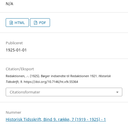
N/A
HTML
PDF
Publiceret
1925-01-01
Citation/Eksport
Redaktionen, .-. (1925). Bøger indsendte til Redaktionen 1921.
Historisk
Tidsskrift
,
9
. https://doi.org/10.7146/ht.v9i.55364
Citationsformater
Nummer
Historisk Tidsskrift, Bind 9. række, 7 (1919 - 1925) - 1