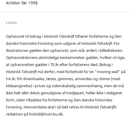
Artikler før 1998
Licens
Ophavsret til bidrag i
Historisk Tidsskrift
tilhører forfatterne og Den
danske historiske Forening som udgiver af
Historisk Tidsskrift
. For
illustrationer gælder den ophavsret, som står anført i billedteksten.
Ophavsretslovens almindelige bestemmelser gælder, hvilket vil sige,
at ophavsretten gælder i 70 år efter forfatterens død. Bidrag i
Historisk Tidsskrift
må derfor, med forbehold for en ”moving wall” på
tre år, frit downloades, læses, gemmes, anvendes og citeres (med
kildeangivelse) i privat og videnskabelig sammenhæng, men de må
ikke helt eller delvis genudgives af tredjepart, heller ikke i redigeret
form, uden tilladelse fra forfatterne og Den danske historiske
Forening. Henvendelse skal i så fald rettes til
Historisk Tidsskrifts
redaktion på histtid@hum.ku.dk.