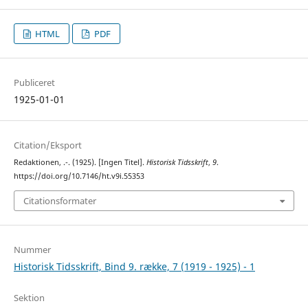
HTML
PDF
Publiceret
1925-01-01
Citation/Eksport
Redaktionen, .-. (1925). [Ingen Titel].
Historisk Tidsskrift
,
9
.
https://doi.org/10.7146/ht.v9i.55353
Citationsformater
Nummer
Historisk Tidsskrift, Bind 9. række, 7 (1919 - 1925) - 1
Sektion