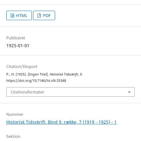
HTML
PDF
Publiceret
1925-01-01
Citation/Eksport
P., H. (1925). [Ingen Titel].
Historisk Tidsskrift
,
9
.
https://doi.org/10.7146/ht.v9i.55348
Citationsformater
Nummer
Historisk Tidsskrift, Bind 9. række, 7 (1919 - 1925) - 1
Sektion