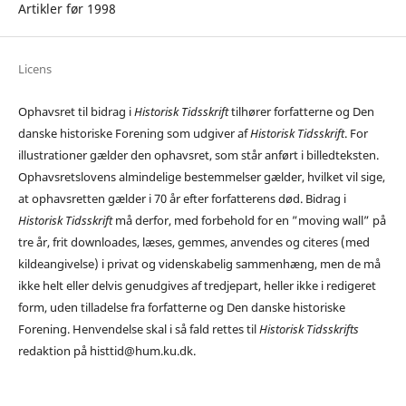
Artikler før 1998
Licens
Ophavsret til bidrag i
Historisk Tidsskrift
tilhører forfatterne og Den
danske historiske Forening som udgiver af
Historisk Tidsskrift
. For
illustrationer gælder den ophavsret, som står anført i billedteksten.
Ophavsretslovens almindelige bestemmelser gælder, hvilket vil sige,
at ophavsretten gælder i 70 år efter forfatterens død. Bidrag i
Historisk Tidsskrift
må derfor, med forbehold for en ”moving wall” på
tre år, frit downloades, læses, gemmes, anvendes og citeres (med
kildeangivelse) i privat og videnskabelig sammenhæng, men de må
ikke helt eller delvis genudgives af tredjepart, heller ikke i redigeret
form, uden tilladelse fra forfatterne og Den danske historiske
Forening. Henvendelse skal i så fald rettes til
Historisk Tidsskrifts
redaktion på histtid@hum.ku.dk.