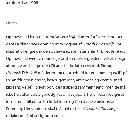
Artikler før 1998
Licens
Ophavsret til bidrag i
Historisk Tidsskrift
tilhører forfatterne og Den
danske historiske Forening som udgiver af
Historisk Tidsskrift
. For
illustrationer gælder den ophavsret, som står anført i billedteksten.
Ophavsretslovens almindelige bestemmelser gælder, hvilket vil sige,
at ophavsretten gælder i 70 år efter forfatterens død. Bidrag i
Historisk Tidsskrift
må derfor, med forbehold for en ”moving wall” på
tre år, frit downloades, læses, gemmes, anvendes og citeres (med
kildeangivelse) i privat og videnskabelig sammenhæng, men de må
ikke helt eller delvis genudgives af tredjepart, heller ikke i redigeret
form, uden tilladelse fra forfatterne og Den danske historiske
Forening. Henvendelse skal i så fald rettes til
Historisk Tidsskrifts
redaktion på histtid@hum.ku.dk.