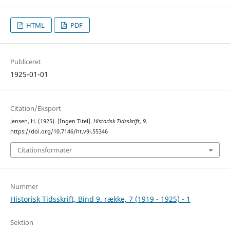
HTML
PDF
Publiceret
1925-01-01
Citation/Eksport
Jensen, H. (1925). [Ingen Titel].
Historisk Tidsskrift
,
9
.
https://doi.org/10.7146/ht.v9i.55346
Citationsformater
Nummer
Historisk Tidsskrift, Bind 9. række, 7 (1919 - 1925) - 1
Sektion