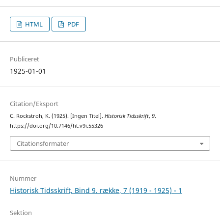
HTML
PDF
Publiceret
1925-01-01
Citation/Eksport
C. Rockstroh, K. (1925). [Ingen Titel].
Historisk Tidsskrift
,
9
.
https://doi.org/10.7146/ht.v9i.55326
Citationsformater
Nummer
Historisk Tidsskrift, Bind 9. række, 7 (1919 - 1925) - 1
Sektion