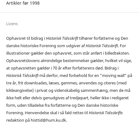
Artikler før 1998
Licens
Ophavsret til bidrag i
Historisk Tidsskrift
tilhører forfatterne og Den
danske historiske Forening som udgiver af
Historisk Tidsskrift
. For
illustrationer gælder den ophavsret, som står anført i billedteksten.
Ophavsretslovens almindelige bestemmelser gælder, hvilket vil sige,
at ophavsretten gælder i 70 år efter forfatterens død. Bidrag i
Historisk Tidsskrift
må derfor, med forbehold for en ”moving wall” på
tre år, frit downloades, læses, gemmes, anvendes og citeres (med
kildeangivelse) i privat og videnskabelig sammenhæng, men de må
ikke helt eller delvis genudgives af tredjepart, heller ikke i redigeret
form, uden tilladelse fra forfatterne og Den danske historiske
Forening. Henvendelse skal i så fald rettes til
Historisk Tidsskrifts
redaktion på histtid@hum.ku.dk.