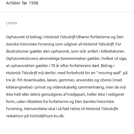
Artikler før 1998
Licens
Ophavsret til bidrag i
Historisk Tidsskrift
tilhører forfatterne og Den
danske historiske Forening som udgiver af
Historisk Tidsskrift
. For
illustrationer gælder den ophavsret, som står anført i billedteksten.
Ophavsretslovens almindelige bestemmelser gælder, hvilket vil sige,
at ophavsretten gælder i 70 år efter forfatterens død. Bidrag i
Historisk Tidsskrift
må derfor, med forbehold for en ”moving wall” på
tre år, frit downloades, læses, gemmes, anvendes og citeres (med
kildeangivelse) i privat og videnskabelig sammenhæng, men de må
ikke helt eller delvis genudgives af tredjepart, heller ikke i redigeret
form, uden tilladelse fra forfatterne og Den danske historiske
Forening. Henvendelse skal i så fald rettes til
Historisk Tidsskrifts
redaktion på histtid@hum.ku.dk.