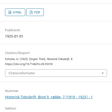
HTML
PDF
Publiceret
1925-01-01
Citation/Eksport
Schütte, G. (1925). [Ingen Titel].
Historisk Tidsskrift
,
9
.
https://doi.org/10.7146/ht.v9i.55318
Citationsformater
Nummer
Historisk Tidsskrift, Bind 9. række, 7 (1919 - 1925) - 1
Sektion