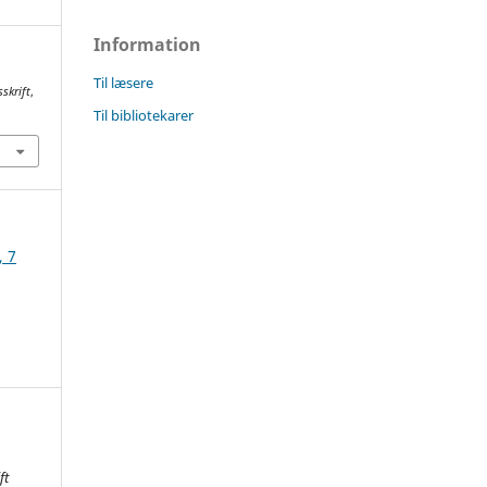
Information
Til læsere
sskrift
,
Til bibliotekarer
, 7
ft