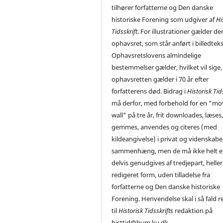
tilhører forfatterne og Den danske
historiske Forening som udgiver af
Hi
Tidsskrift
. For illustrationer gælder de
ophavsret, som står anført i billedtek
Ophavsretslovens almindelige
bestemmelser gælder, hvilket vil sige,
ophavsretten gælder i 70 år efter
forfatterens død. Bidrag i
Historisk Tid
må derfor, med forbehold for en ”mo
wall” på tre år, frit downloades, læses
gemmes, anvendes og citeres (med
kildeangivelse) i privat og videnskabe
sammenhæng, men de må ikke helt el
delvis genudgives af tredjepart, heller 
redigeret form, uden tilladelse fra
forfatterne og Den danske historiske
Forening. Henvendelse skal i så fald r
til
Historisk Tidsskrifts
redaktion på
histtid@hum.ku.dk.