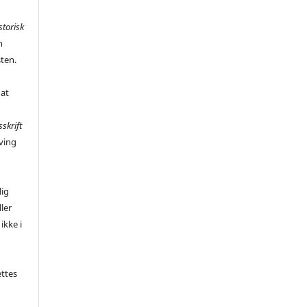
storisk
n
sten.
 at
sskrift
ving
,
lig
ler
ikke i
ettes