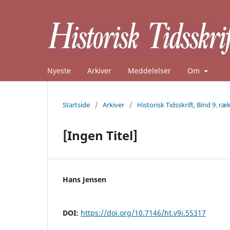
Nyeste
Arkiver
Meddelelser
Om
Startside
/
Arkiver
/
Historisk Tidsskrift, Bind 9. ræk
[Ingen Titel]
Hans Jensen
DOI:
https://doi.org/10.7146/ht.v9i.55317