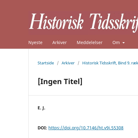
Nyeste
Arkiver
Meddelelser
Om
Startside
/
Arkiver
/
Historisk Tidsskrift, Bind 9. ræk
[Ingen Titel]
E. J.
DOI:
https://doi.org/10.7146/ht.v9i.55308