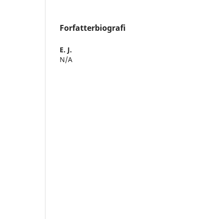
Forfatterbiografi
E. J.
N/A