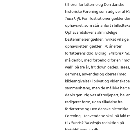
tilhører forfatterne og Den danske
historiske Forening som udgiver af
Hi
Tidsskrift
. For illustrationer gælder de
ophavsret, som står anført i billedtek
Ophavsretslovens almindelige
bestemmelser gælder, hvilket vil sige,
ophavsretten gælder i 70 år efter
forfatterens død. Bidrag i
Historisk Tid
må derfor, med forbehold for en ”mo
wall” på tre år, frit downloades, læses
gemmes, anvendes og citeres (med
kildeangivelse) i privat og videnskabe
sammenhæng, men de må ikke helt el
delvis genudgives af tredjepart, heller 
redigeret form, uden tilladelse fra
forfatterne og Den danske historiske
Forening. Henvendelse skal i så fald r
til
Historisk Tidsskrifts
redaktion på
histtid@hum.ku.dk.