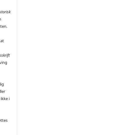
storisk
n
sten.
 at
sskrift
ving
,
lig
ler
ikke i
ettes