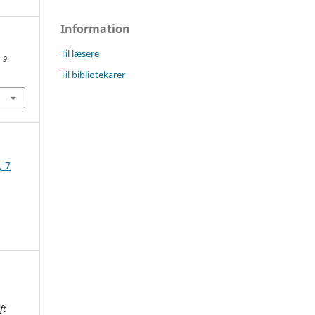
Information
Til læsere
,
9
.
Til bibliotekarer
, 7
ft