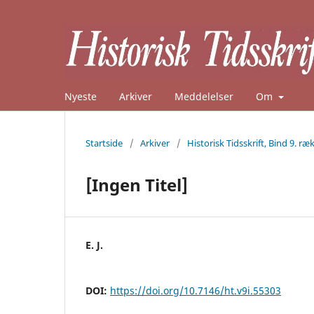
Nyeste
Arkiver
Meddelelser
Om
Startside
/
Arkiver
/
Historisk Tidsskrift, Bind 9. ræk
[Ingen Titel]
E. J.
DOI:
https://doi.org/10.7146/ht.v9i.55303