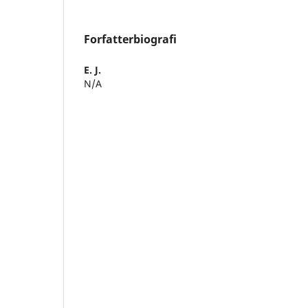
Forfatterbiografi
E. J.
N/A