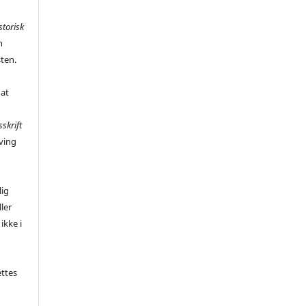
storisk
n
sten.
 at
sskrift
ving
,
lig
ler
ikke i
ettes