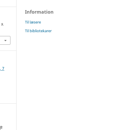
Information
Til læsere
,
9
.
Til bibliotekarer
, 7
ft