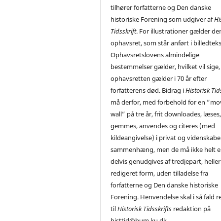
tilhører forfatterne og Den danske
historiske Forening som udgiver af
Hi
Tidsskrift
. For illustrationer gælder de
ophavsret, som står anført i billedtek
Ophavsretslovens almindelige
bestemmelser gælder, hvilket vil sige,
ophavsretten gælder i 70 år efter
forfatterens død. Bidrag i
Historisk Tid
må derfor, med forbehold for en ”mo
wall” på tre år, frit downloades, læses
gemmes, anvendes og citeres (med
kildeangivelse) i privat og videnskabe
sammenhæng, men de må ikke helt el
delvis genudgives af tredjepart, heller 
redigeret form, uden tilladelse fra
forfatterne og Den danske historiske
Forening. Henvendelse skal i så fald r
til
Historisk Tidsskrifts
redaktion på
histtid@hum.ku.dk.