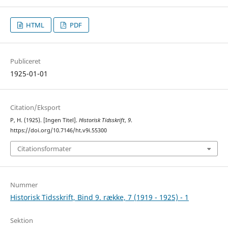
HTML
PDF
Publiceret
1925-01-01
Citation/Eksport
P, H. (1925). [Ingen Titel].
Historisk Tidsskrift
,
9
.
https://doi.org/10.7146/ht.v9i.55300
Citationsformater
Nummer
Historisk Tidsskrift, Bind 9. række, 7 (1919 - 1925) - 1
Sektion