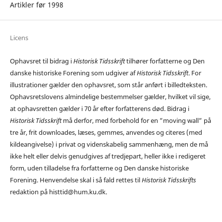
Artikler før 1998
Licens
Ophavsret til bidrag i
Historisk Tidsskrift
tilhører forfatterne og Den
danske historiske Forening som udgiver af
Historisk Tidsskrift
. For
illustrationer gælder den ophavsret, som står anført i billedteksten.
Ophavsretslovens almindelige bestemmelser gælder, hvilket vil sige,
at ophavsretten gælder i 70 år efter forfatterens død. Bidrag i
Historisk Tidsskrift
må derfor, med forbehold for en ”moving wall” på
tre år, frit downloades, læses, gemmes, anvendes og citeres (med
kildeangivelse) i privat og videnskabelig sammenhæng, men de må
ikke helt eller delvis genudgives af tredjepart, heller ikke i redigeret
form, uden tilladelse fra forfatterne og Den danske historiske
Forening. Henvendelse skal i så fald rettes til
Historisk Tidsskrifts
redaktion på histtid@hum.ku.dk.