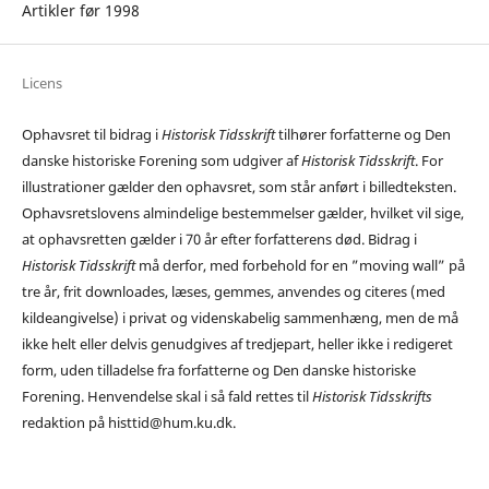
Artikler før 1998
Licens
Ophavsret til bidrag i
Historisk Tidsskrift
tilhører forfatterne og Den
danske historiske Forening som udgiver af
Historisk Tidsskrift
. For
illustrationer gælder den ophavsret, som står anført i billedteksten.
Ophavsretslovens almindelige bestemmelser gælder, hvilket vil sige,
at ophavsretten gælder i 70 år efter forfatterens død. Bidrag i
Historisk Tidsskrift
må derfor, med forbehold for en ”moving wall” på
tre år, frit downloades, læses, gemmes, anvendes og citeres (med
kildeangivelse) i privat og videnskabelig sammenhæng, men de må
ikke helt eller delvis genudgives af tredjepart, heller ikke i redigeret
form, uden tilladelse fra forfatterne og Den danske historiske
Forening. Henvendelse skal i så fald rettes til
Historisk Tidsskrifts
redaktion på histtid@hum.ku.dk.