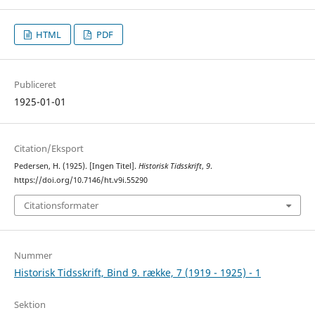
HTML
PDF
Publiceret
1925-01-01
Citation/Eksport
Pedersen, H. (1925). [Ingen Titel].
Historisk Tidsskrift
,
9
.
https://doi.org/10.7146/ht.v9i.55290
Citationsformater
Nummer
Historisk Tidsskrift, Bind 9. række, 7 (1919 - 1925) - 1
Sektion