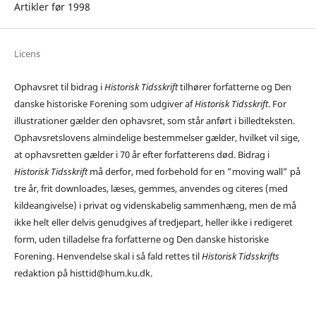
Artikler før 1998
Licens
Ophavsret til bidrag i
Historisk Tidsskrift
tilhører forfatterne og Den
danske historiske Forening som udgiver af
Historisk Tidsskrift
. For
illustrationer gælder den ophavsret, som står anført i billedteksten.
Ophavsretslovens almindelige bestemmelser gælder, hvilket vil sige,
at ophavsretten gælder i 70 år efter forfatterens død. Bidrag i
Historisk Tidsskrift
må derfor, med forbehold for en ”moving wall” på
tre år, frit downloades, læses, gemmes, anvendes og citeres (med
kildeangivelse) i privat og videnskabelig sammenhæng, men de må
ikke helt eller delvis genudgives af tredjepart, heller ikke i redigeret
form, uden tilladelse fra forfatterne og Den danske historiske
Forening. Henvendelse skal i så fald rettes til
Historisk Tidsskrifts
redaktion på histtid@hum.ku.dk.