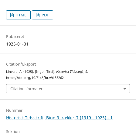
HTML
PDF
Publiceret
1925-01-01
Citation/Eksport
Linvald, A. (1925). [Ingen Titel].
Historisk Tidsskrift
,
9
.
https://doi.org/10.7146/ht.v9i.55262
Citationsformater
Nummer
Historisk Tidsskrift, Bind 9. række, 7 (1919 - 1925) - 1
Sektion